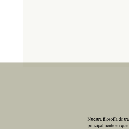
BODA
BOD
Bo
B
Nuestra filosofía de t
principalmente en qu