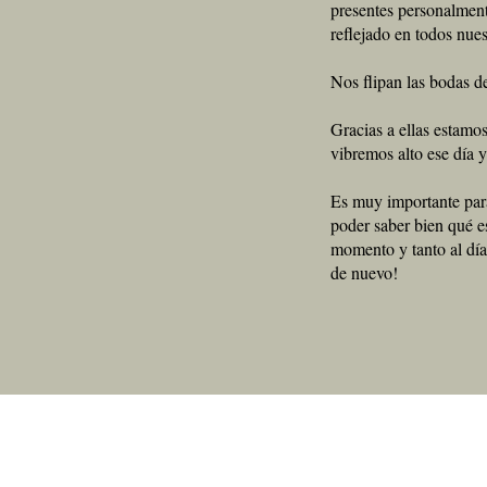
presentes personalment
reflejado en todos nues
Nos flipan las bodas d
Gracias a ellas estamo
vibremos alto ese día 
Es muy importante para
poder saber bien qué e
momento y tanto al día
de nuevo!