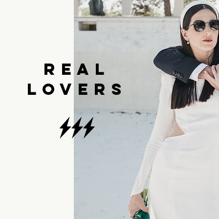
real
LOVErs