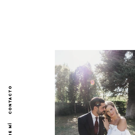
AMORE
AMOR
AMO
AM
A
CONTACTO
SOBRE MÍ