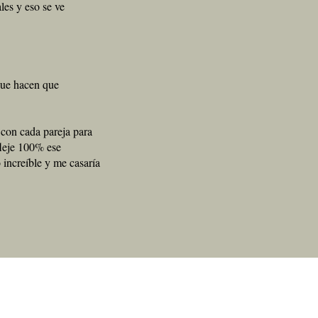
les y eso se ve
 que hacen que
 con cada pareja para
fleje 100% ese
increíble y me casaría